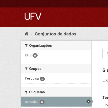
Conjuntos de dados
Organizações
UFV
6
Grupos
6 
Pesquisa
5
Eti
Etiquetas
Te
pesquisa
6
Inf