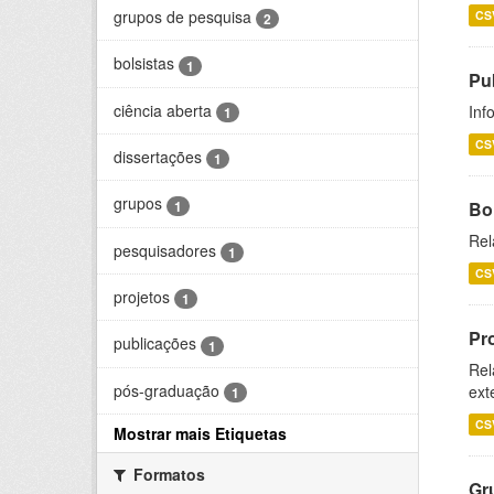
grupos de pesquisa
CS
2
bolsistas
1
Pu
ciência aberta
Inf
1
CS
dissertações
1
grupos
1
Bo
Rel
pesquisadores
1
CS
projetos
1
Pr
publicações
1
Rel
pós-graduação
ext
1
CS
Mostrar mais Etiquetas
Formatos
Gr