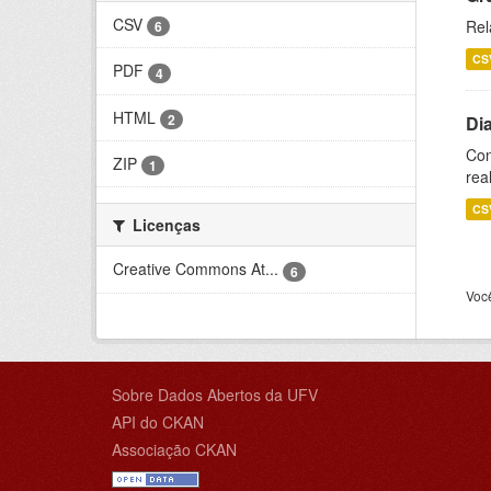
CSV
Rel
6
CS
PDF
4
HTML
2
Di
Con
ZIP
1
rea
CS
Licenças
Creative Commons At...
6
Voc
Sobre Dados Abertos da UFV
API do CKAN
Associação CKAN