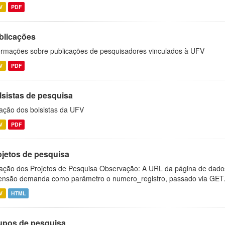
V
PDF
blicações
ormações sobre publicações de pesquisadores vinculados à UFV
V
PDF
lsistas de pesquisa
ação dos bolsistas da UFV
V
PDF
ojetos de pesquisa
ação dos Projetos de Pesquisa Observação: A URL da página de dado
ensão demanda como parâmetro o numero_registro, passado via GET.
V
HTML
upos de pesquisa