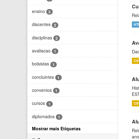
Cu
ensino
3
Rel
discentes
HT
2
disciplinas
2
Ava
avaliacao
Dad
1
CS
bolsistas
1
concluintes
1
Al
His
convenios
1
ES
cursos
CS
1
diplomados
1
Al
Mostrar mais Etiquetas
Rel
ano