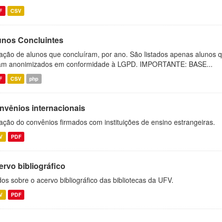
F
CSV
unos Concluintes
ação de alunos que concluíram, por ano. São listados apenas alunos 
am anonimizados em conformidade à LGPD. IMPORTANTE: BASE...
F
CSV
php
nvênios internacionais
ação do convênios firmados com instituições de ensino estrangeiras.
V
PDF
ervo bibliográfico
os sobre o acervo bibliográfico das bibliotecas da UFV.
V
PDF