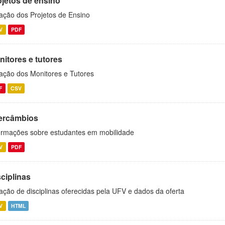
ojetos de ensino
ação dos Projetos de Ensino
V
PDF
nitores e tutores
ação dos Monitores e Tutores
F
CSV
tercâmbios
ormações sobre estudantes em mobilidade
V
PDF
ciplinas
ação de disciplinas oferecidas pela UFV e dados da oferta
V
HTML