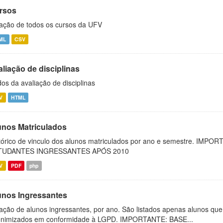
rsos
ação de todos os cursos da UFV
ML
CSV
liação de disciplinas
os da avaliação de disciplinas
V
HTML
unos Matriculados
tórico de vinculo dos alunos matriculados por ano e semestre. 
TUDANTES INGRESSANTES APÓS 2010
V
PDF
php
unos Ingressantes
ação de alunos ingressantes, por ano. São listados apenas alunos qu
nimizados em conformidade à LGPD. IMPORTANTE: BASE...