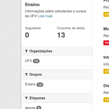
Pr
Ensino
Rel
Informações sobre estudantes e cursos
CS
da UFV
Leia mais
Seguidores
Conjuntos de dados
Mo
0
13
Rel
PD
Organizações
In
UFV
13
Inf
CS
Grupos
Ensino
13
Dis
Rel
Etiquetas
CS
alunos
3