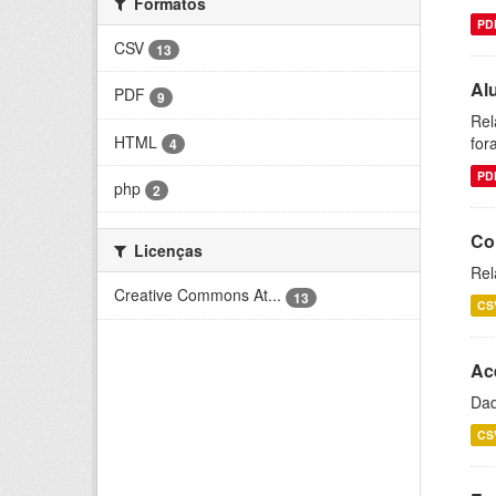
Formatos
PD
CSV
13
Al
PDF
9
Rel
HTML
for
4
PD
php
2
Co
Licenças
Rel
Creative Commons At...
13
CS
Ac
Dad
CS